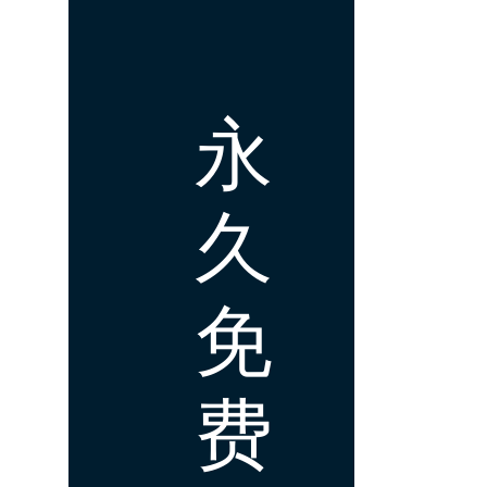
永
久
免
费